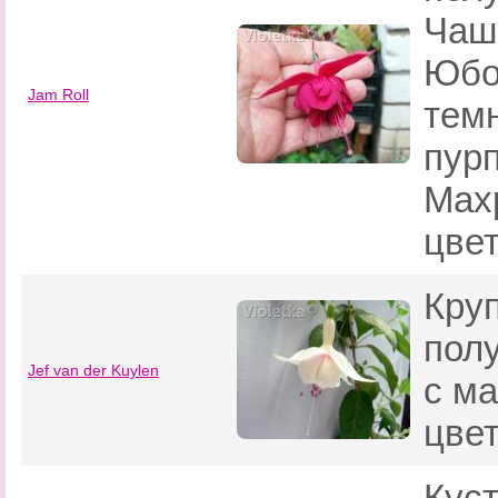
Чаш
Юбо
Jam Roll
темн
пур
Мах
цвет
Кру
пол
Jef van der Kuylen
с м
цве
Кус