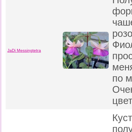
фор
чаш
роз
Фио
JaDi Messingtetra
прос
мен
по м
Оче
цвет
Кус
пол