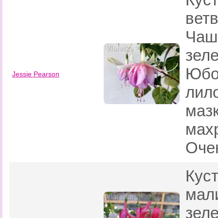
вет
Чаш
зел
Юбо
Jessie Pearson
лил
маз
мах
Оче
Кус
мал
зел