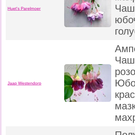
Чаш
Huet's Parelmoer
юбо
голу
Амп
Чаш
розо
Юбо
Jaap Westendorp
кра
маз
мах
Пол