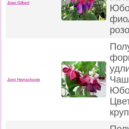
Joan Gilbert
Юбо
фио
роз
Пол
фор
удл
Чаш
Jomi Hemschoote
Юбо
Цве
кру
Пол