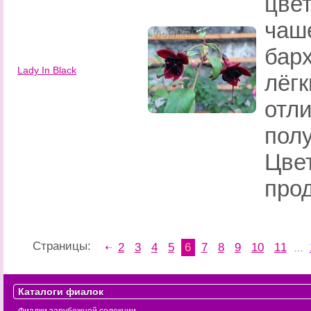
цве
чаш
барх
Lady In Black
лёг
отл
пол
Цве
про
Страницы:
2
3
4
5
6
7
8
9
10
11
…
Каталоги фиалок
Фиалки зарубежной селекции