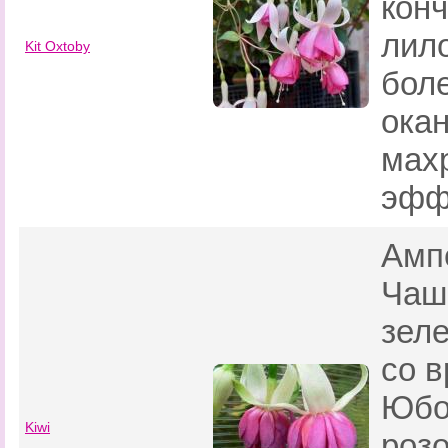
кон
лил
Kit Oxtoby
бол
ока
мах
эфф
Амп
Чаш
зел
со 
Юбо
Kiwi
розо