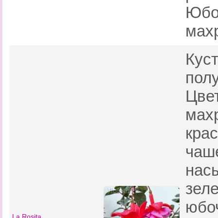
Юбо
мах
Куст
пол
Цве
мах
кра
чаш
нас
зел
юбоч
La Rosita