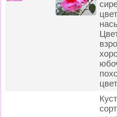
сире
цве
нас
Цвет
взр
хор
юбоч
пох
цвет
Кус
сорт