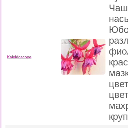
Чаш
нас
Юбо
раз
фио
Kaleidoscope
кра
маз
цве
цвет
мах
кру