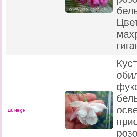
бел
Цве
махр
гига
Кус
оби
фук
бел
осв
La Neige
при
розо