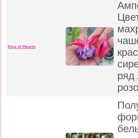
Амп
Цве
мах
чаш
King of Hearts
кра
сир
ряд 
роз
Пол
фор
бел