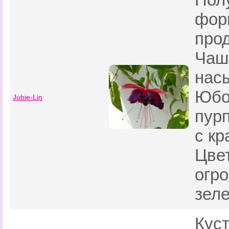
фор
про
Чаш
нас
Юбо
Jubie-Lin
пур
с кр
Цве
огр
зеле
Кус