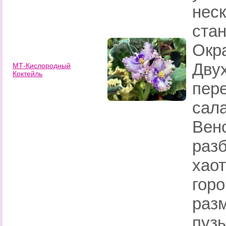
неск
стан
Окр
Дву
МТ-Кислородный
Коктейль
пер
сал
Вен
раз
хао
горо
раз
пуз