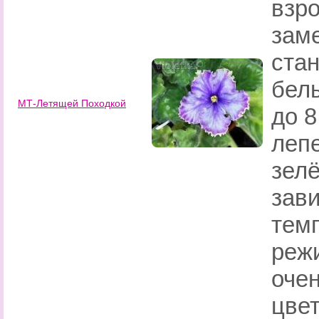
взр
заме
стан
бел
МТ-Летящей Походкой
до 8
лепе
зел
зав
тем
реж
оче
цвет