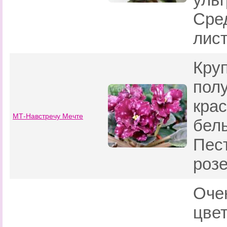
Сре
лист
Кру
пол
кра
МТ-Навстречу Мечте
белы
Пес
розе
Очен
цве