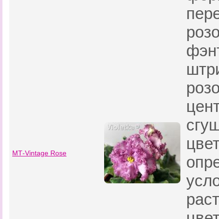
пер
роз
фэн
штр
розо
цент
сгу
цвет
МТ-Vintage Rose
опр
усл
раст
цвет