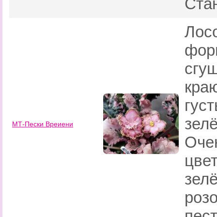
Ста
Лос
фор
сгу
краю
густ
зел
МТ-Пески Вреиени
Оче
цвет
зелё
роз
пес