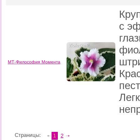
Кру
с э
гла
фио
штр
МТ-Философия Момента
Кра
пест
Легк
непр
Страницы:
1
2