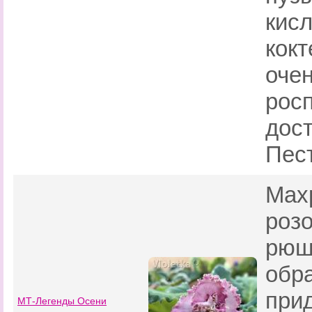
кис
кок
очен
рос
дост
Пес
Мах
розо
рюш
обра
при
МТ-Легенды Осени