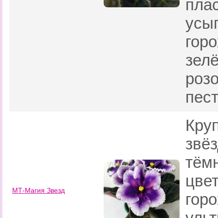
плас
усы
горо
зелё
роз
пес
Кру
звёз
тём
цвет
МТ-Магия Звезд
гор
ульт