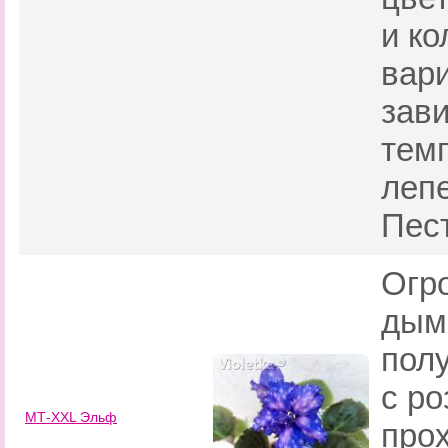
и ко
вар
зав
тем
леп
Пес
Огр
дым
пол
с р
МТ-XXL Эльф
про