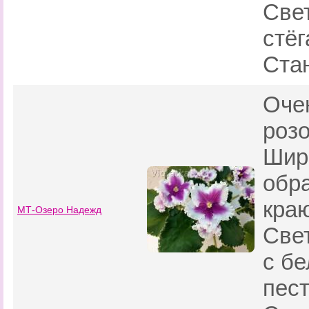
Све
стёг
Стан
Очен
роз
Шир
обр
краю
МТ-Озеро Надежд
Све
с бе
пес