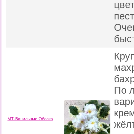
цве
пест
Очен
быст
Кру
мах
бах
По 
вар
кре
МТ-Ванильные Облака
жёлт