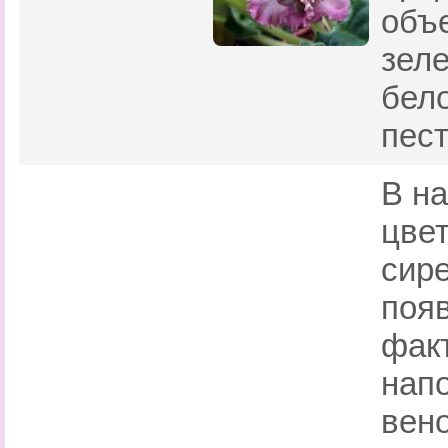
объ
зеле
бел
пес
В н
цве
сир
поя
фак
нап
вено