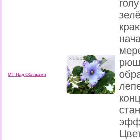
голу
зел
краю
нача
мере
рюш
обра
МТ-Над Облаками
лепе
конц
стан
эфф
Цве