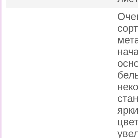
Оче
сорт
мет
нач
осно
белы
нек
стан
ярки
цве
уве