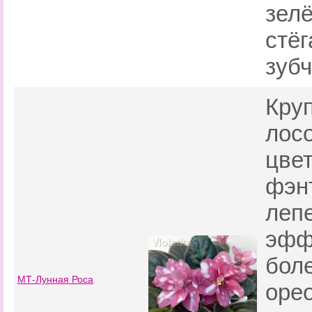
зел
стёг
зубч
Кру
лос
цве
фэнт
леп
эфф
бол
МТ-Лунная Роса
оре