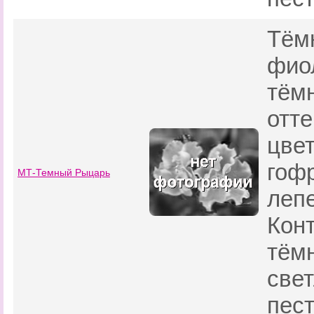
Тём
фио
тём
отте
цвет
гоф
МТ-Темный Рыцарь
лепе
Кон
тёмн
све
пес