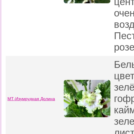
цент
оче
воз
Пес
розе
Бел
цве
зел
гоф
МТ-Изумрудная Долина
кай
зел
лист