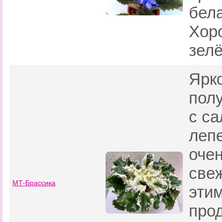
бел
Хор
зелё
Ярк
пол
с с
леп
оче
све
МТ-Брассика
эти
про