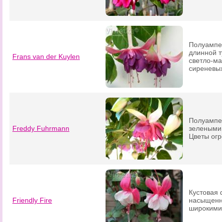
Полуампе
длинной т
Frans van der Kuylen
светло-ма
сиреневых
Полуампе
Freddy Fuhrmann
зелеными 
Цветы ог
Кустовая 
Friendly Fire
насыщенн
широкими