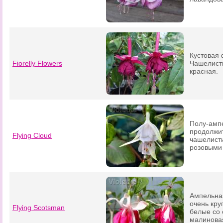
Кустовая
Fiorelly Flowers
Чашелисти
красная.
Полу-амп
продолжи
Flying Cloud
чашелисти
розовыми 
Ампельна
очень кр
Flying Scotsman
белые со
малинова