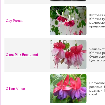
Кустовая 
Юбочка гу
Gay Parasol
махровые
придающую
Чашелисти
Юбочка ро
Giant Pink Enchanted
будто вы
Цветы ог
Полуампе
розовые. 
Gillian Althea
мазками. 
сорт!