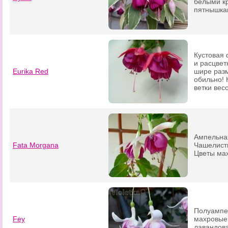
белыми к
пятнышкам
Кустовая
и расцвет
Eurika Red
шире разм
обильно! 
ветки вес
Ампельная
Fata Morgana
Чашелист
Цветы мах
Полуампе
Fey
махровые
лавандов