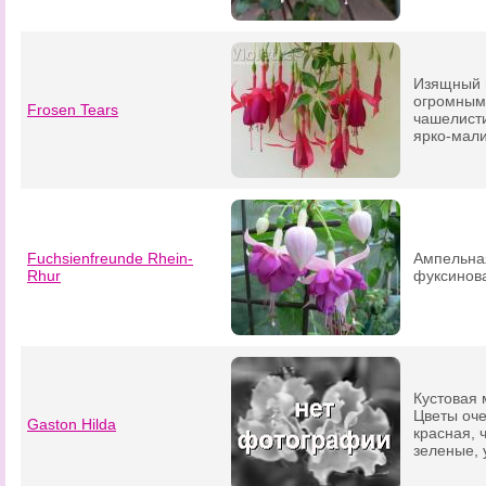
Изящный 
огромными
Frosen Tears
чашелист
ярко-мали
Fuchsienfreunde Rhein-
Ампельна
Rhur
фуксинова
Кустовая 
Цветы оче
Gaston Hilda
красная, 
зеленые, 