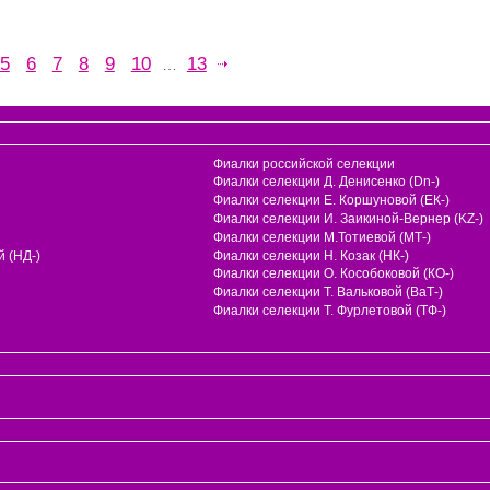
5
6
7
8
9
10
13
…
Фиалки российской селекции
Фиалки селекции Д. Денисенко (Dn-)
Фиалки селекции Е. Коршуновой (ЕК-)
Фиалки селекции И. Заикиной-Вернер (KZ-)
Фиалки селекции М.Тотиевой (МТ-)
 (НД-)
Фиалки селекции Н. Козак (НК-)
Фиалки селекции О. Кособоковой (КО-)
Фиалки селекции Т. Вальковой (ВаТ-)
Фиалки селекции Т. Фурлетовой (ТФ-)