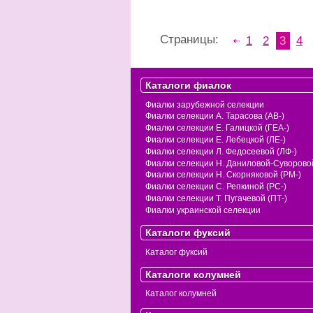
Страницы:
1
2
3
4
Каталоги фиалок
Фиалки зарубежной селекции
Фиалки селекции А. Тарасова (АВ-)
Фиалки селекции Е. Галицкой (ГЕА-)
Фиалки селекции Е. Лебецкой (ЛЕ-)
Фиалки селекции Л. Федосеевой (ЛФ-)
Фиалки селекции Н. Даниловой-Суворовой
Фиалки селекции Н. Скорняковой (РМ-)
Фиалки селекции С. Репкиной (РС-)
Фиалки селекции Т. Пугачевой (ПТ-)
Фиалки украинской селекции
Каталоги фуксий
Каталог фуксий
Каталоги колумней
Каталог колумней