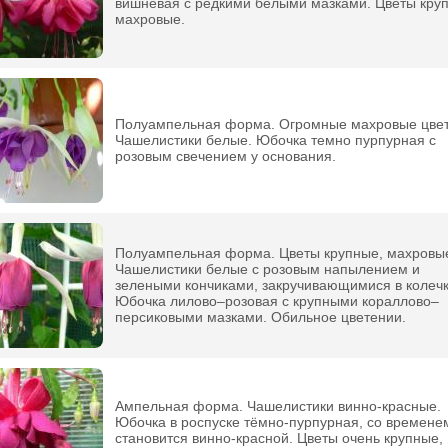
вишневая с редкими белыми мазками. Цветы кру
махровые.
Полуампельная форма. Огромные махровые цве
Чашелистики белые. Юбочка темно пурпурная с
розовым свечением у основания.
Полуампельная форма. Цветы крупные, махровы
Чашелистики белые с розовым напылением и
зелеными кончиками, закручивающимися в колечк
Юбочка лилово–розовая с крупными кораллово–
персиковыми мазками. Обильное цветении.
Ампельная форма. Чашелистики винно-красные.
Юбочка в роспуске тёмно-пурпурная, со времене
становится винно-красной. Цветы очень крупные,