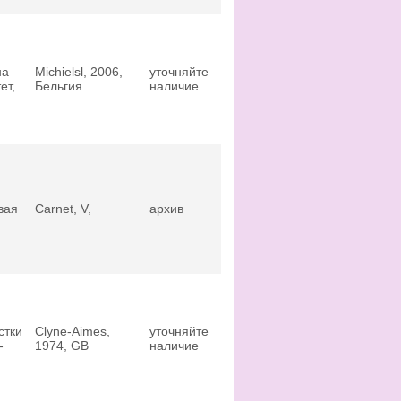
на
Michielsl, 2006,
уточняйте
ет,
Бельгия
наличие
вая
Carnet, V,
архив
стки
Clyne-Aimes,
уточняйте
-
1974, GB
наличие