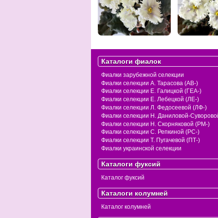
Каталоги фиалок
Фиалки зарубежной селекции
Фиалки селекции А. Тарасова (АВ-)
Фиалки селекции Е. Галицкой (ГЕА-)
Фиалки селекции Е. Лебецкой (ЛЕ-)
Фиалки селекции Л. Федосеевой (ЛФ-)
Фиалки селекции Н. Даниловой-Суворовой
Фиалки селекции Н. Скорняковой (РМ-)
Фиалки селекции С. Репкиной (РС-)
Фиалки селекции Т. Пугачевой (ПТ-)
Фиалки украинской селекции
Каталоги фуксий
Каталог фуксий
Каталоги колумней
Каталог колумней