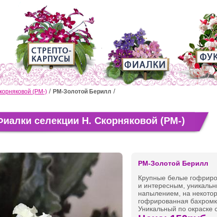
корняковой (РМ-)
РМ-Золотой Берилл
иалки селекции Н. Скорняковой (РМ-)
РМ-Золотой Берилл
Крупные белые гофриров
и интересным, уникаль
напылением, на некотор
гофрированная бахромка
Уникальный по окраске с