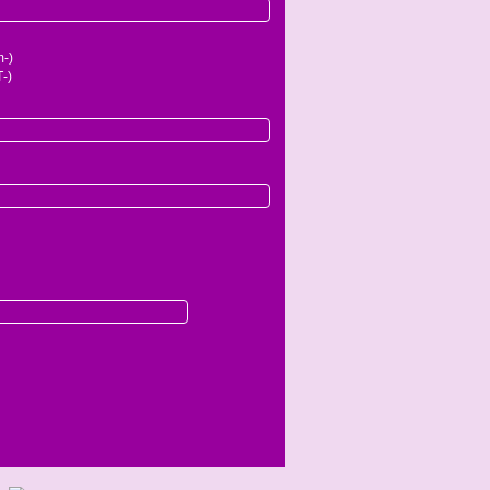
-)
-)