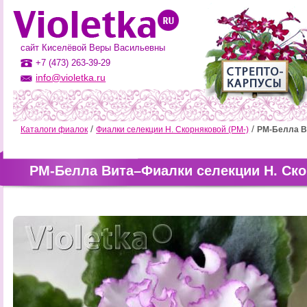
сайт Киселёвой Веры Васильевны
+7 (473) 263-39-29
info@violetka.ru
Каталоги фиалок
Фиалки селекции Н. Скорняковой (РМ-)
РМ-Белла В
РМ-Белла Вита–Фиалки селекции Н. Ско