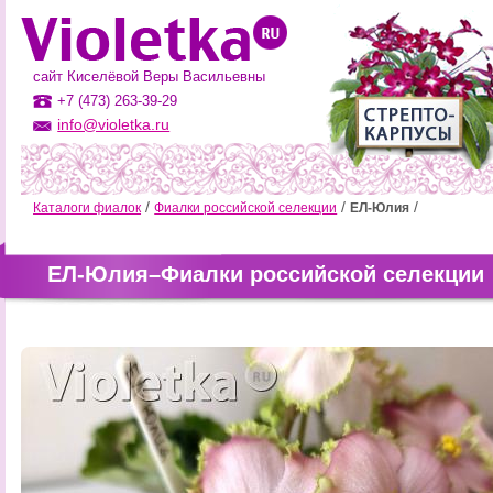
сайт Киселёвой Веры Васильевны
+7 (473) 263-39-29
info@violetka.ru
Каталоги фиалок
Фиалки российской селекции
ЕЛ-Юлия
ЕЛ-Юлия–Фиалки российской селекции