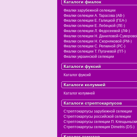
Каталоги фиалок
Фиалки зарубежной селекции
Фиалки селекции А. Тарасова (АВ-)
Фиалки селекции Е. Галицкой (ГЕА-)
Фиалки селекции Е. Лебецкой (ЛЕ-)
Фиалки селекции Л. Федосеевой (ЛФ-)
Фиалки селекции Н. Даниловой-Суворовой
Фиалки селекции Н. Скорняковой (РМ-)
Фиалки селекции С. Репкиной (РС-)
Фиалки селекции Т. Пугачевой (ПТ-)
Фиалки украинской селекции
Каталоги фуксий
Каталог фуксий
Каталоги колумней
Каталог колумней
Каталоги стрептокарпусов
Стрептокарпусы зарубежной селекции
Стрептокарпусы российской селекции
Стрептокарпусы селекции П. Клещыньск
Стрептокарпусы селекция Dimetris (DS-)
Каталог томатов