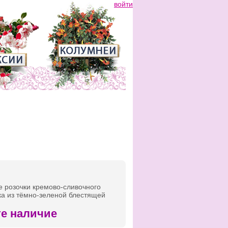
войти
е розочки кремово-сливочного
тка из тёмно-зеленой блестящей
те наличие