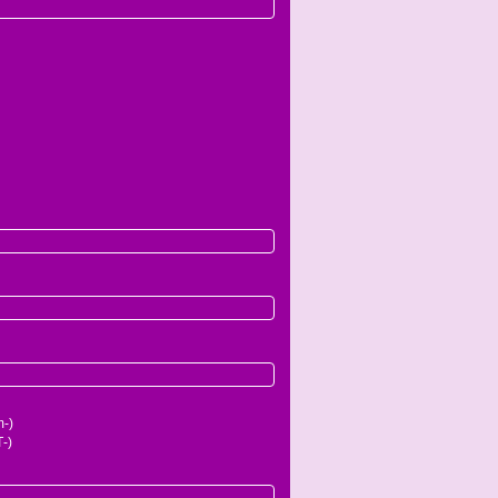
-)
-)