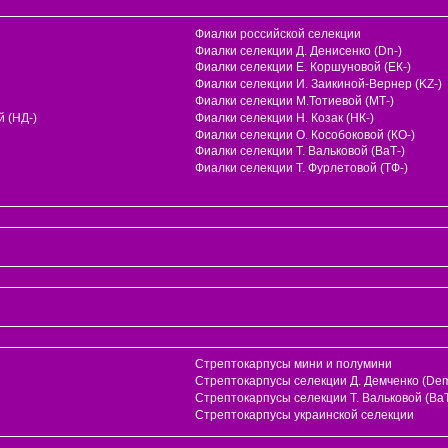
Фиалки российской селекции
Фиалки селекции Д. Денисенко (Dn-)
Фиалки селекции Е. Коршуновой (ЕК-)
Фиалки селекции И. Заикиной-Вернер (KZ-)
Фиалки селекции М.Тотиевой (МТ-)
 (НД-)
Фиалки селекции Н. Козак (НК-)
Фиалки селекции О. Кособоковой (КО-)
Фиалки селекции Т. Вальковой (ВаТ-)
Фиалки селекции Т. Фурлетовой (ТФ-)
Стрептокарпусы мини и полумини
Стрептокарпусы селекции Д. Демченко (Dem
и
Стрептокарпусы селекции Т. Вальковой (ВаТ
Стрептокарпусы украинской селекции