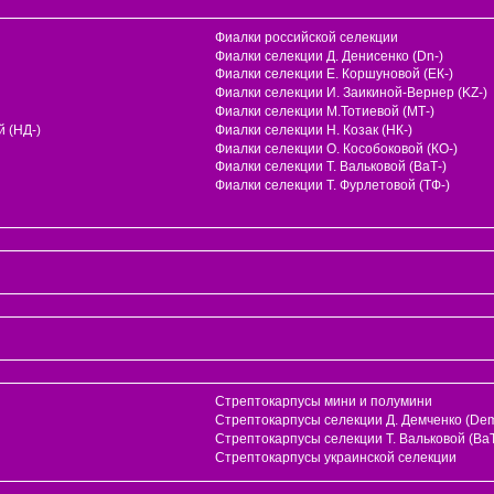
Фиалки российской селекции
Фиалки селекции Д. Денисенко (Dn-)
Фиалки селекции Е. Коршуновой (ЕК-)
Фиалки селекции И. Заикиной-Вернер (KZ-)
Фиалки селекции М.Тотиевой (МТ-)
 (НД-)
Фиалки селекции Н. Козак (НК-)
Фиалки селекции О. Кособоковой (КО-)
Фиалки селекции Т. Вальковой (ВаТ-)
Фиалки селекции Т. Фурлетовой (ТФ-)
Стрептокарпусы мини и полумини
Стрептокарпусы селекции Д. Демченко (Dem
и
Стрептокарпусы селекции Т. Вальковой (ВаТ
Стрептокарпусы украинской селекции