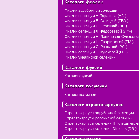
Каталоги фиалок
Фиалки зарубежной селекции
Фиалки селекции А. Тарасова (АВ-)
Фиалки селекции Е. Галицкой (ГЕА-)
Фиалки селекции Е. Лебецкой (ЛЕ-)
Фиалки селекции Л. Федосеевой (ЛФ-)
Фиалки селекции Н. Даниловой-Суворовой
Фиалки селекции Н. Скорняковой (РМ-)
Фиалки селекции С. Репкиной (РС-)
Фиалки селекции Т. Пугачевой (ПТ-)
Фиалки украинской селекции
Каталоги фуксий
Каталог фуксий
Каталоги колумней
Каталог колумней
Каталоги стрептокарпусов
Стрептокарпусы зарубежной селекции
Стрептокарпусы российской селекции
Стрептокарпусы селекции П. Клещыньск
Стрептокарпусы селекция Dimetris (DS-)
Каталог томатов