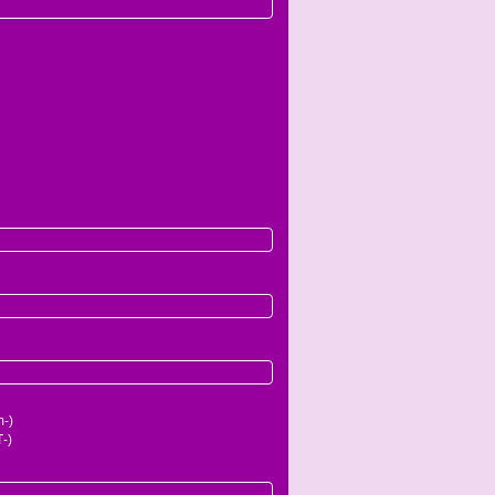
-)
-)