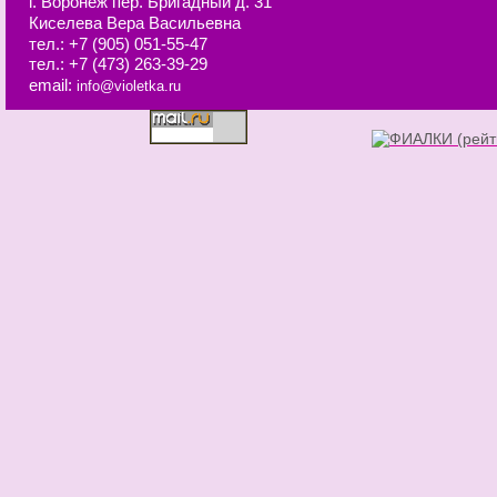
г. Воронеж
пер. Бригадный д. 31
Киселева Вера Васильевна
тел.:
+7 (905) 051-55-47
тел.:
+7 (473) 263-39-29
email:
info@violetka.ru