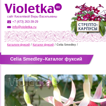
сайт Киселёвой Веры Васильевны
+7 (473) 263-39-29
info@violetka.ru
Каталоги фуксий
Каталог фуксий
Celia Smedley
Celia Smedley–Каталог фуксий