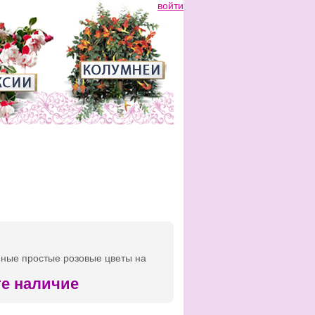
войти
пные простые розовые цветы на
те наличие