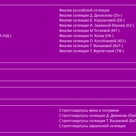
Фиалки российской селекции
Фиалки селекции Д. Денисенко (Dn-)
Фиалки селекции Е. Коршуновой (ЕК-)
Фиалки селекции И. Заикиной-Вернер (KZ-)
Фиалки селекции М.Тотиевой (МТ-)
 (НД-)
Фиалки селекции Н. Козак (НК-)
Фиалки селекции О. Кособоковой (КО-)
Фиалки селекции Т. Вальковой (ВаТ-)
Фиалки селекции Т. Фурлетовой (ТФ-)
Стрептокарпусы мини и полумини
Стрептокарпусы селекции Д. Демченко (Dem
и
Стрептокарпусы селекции Т. Вальковой (ВаТ
Стрептокарпусы украинской селекции