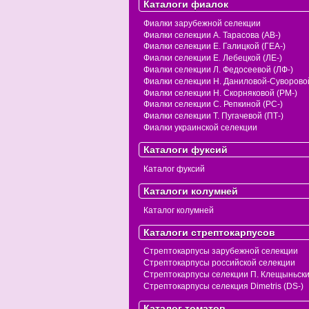
Каталоги фиалок
Фиалки зарубежной селекции
Фиалки селекции А. Тарасова (АВ-)
Фиалки селекции Е. Галицкой (ГЕА-)
Фиалки селекции Е. Лебецкой (ЛЕ-)
Фиалки селекции Л. Федосеевой (ЛФ-)
Фиалки селекции Н. Даниловой-Суворовой
Фиалки селекции Н. Скорняковой (РМ-)
Фиалки селекции С. Репкиной (РС-)
Фиалки селекции Т. Пугачевой (ПТ-)
Фиалки украинской селекции
Каталоги фуксий
Каталог фуксий
Каталоги колумней
Каталог колумней
Каталоги стрептокарпусов
Стрептокарпусы зарубежной селекции
Стрептокарпусы российской селекции
Стрептокарпусы селекции П. Клещыньск
Стрептокарпусы селекция Dimetris (DS-)
Каталог томатов