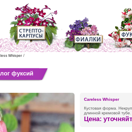
less Whisper
алог фуксий
Careless Whisper
Кустовая форма. Некру
длинной кремовой тубе.
Цена: уточняй