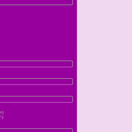
-)
-)