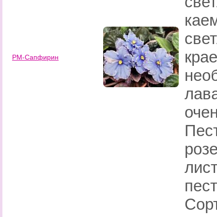
све
каем
све
крае
РМ-Сапфирин
нео
лав
очен
Пес
розе
лист
пес
Сорт