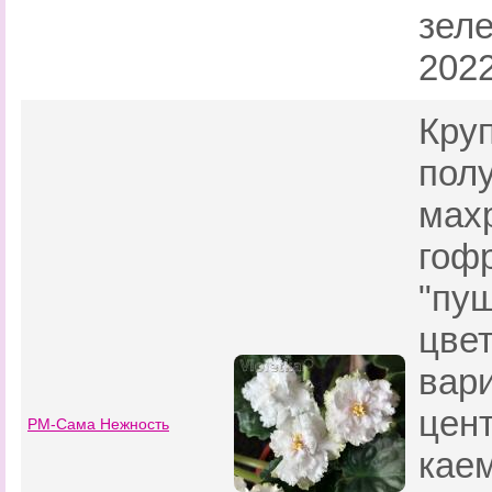
зеле
2022
Кру
пол
мах
гоф
"пу
цве
вар
цен
РМ-Сама Нежность
кае