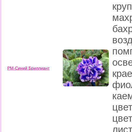
круп
мах
бах
воз
пом
осв
РМ-Синий Бриллиант
крае
фио
каем
цве
цве
лист