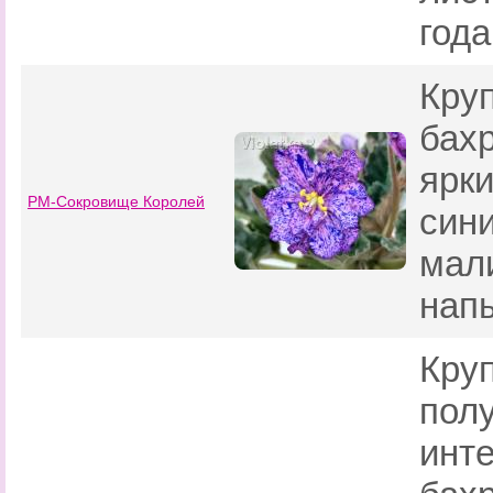
года
Кру
бах
ярк
РМ-Сокровище Королей
син
мал
нап
Кру
пол
инте