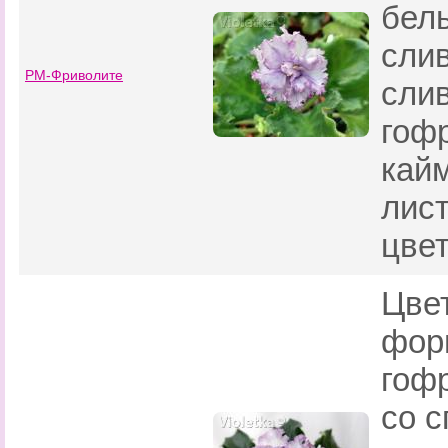
бел
сли
РМ-Фриволите
сли
гоф
кай
лис
цвет
Цве
фор
гоф
со 