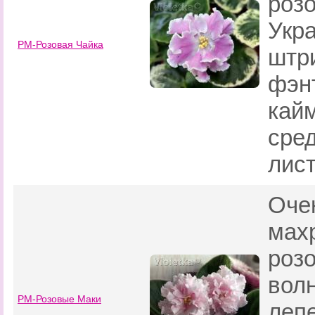
роз
Укр
РМ-Розовая Чайка
штр
фэн
кайм
сре
лист
Оче
мах
роз
вол
РМ-Розовые Маки
леп