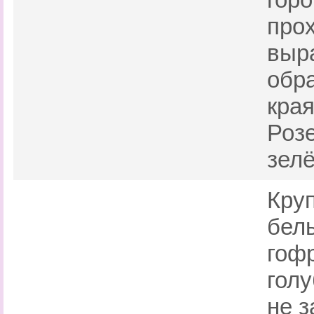
про
выр
обра
края
Розе
зелё
Кру
бел
гоф
гол
не з