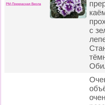
пре
РМ-Прекрасная Виола
каём
про
с зе
лепе
Стан
тём
Оби
Оче
объ
оче