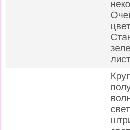
неко
Оче
цвет
Стан
зел
лист
Кру
пол
вол
све
штр