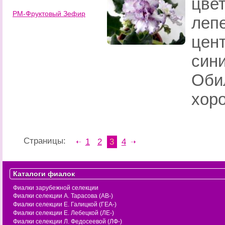
цвет
РМ-Фруктовый Зефир
леп
цент
син
Оби
хор
Страницы:
1
2
3
4
Каталоги фиалок
Фиалки зарубежной селекции
Фиалки селекции А. Тарасова (АВ-)
Фиалки селекции Е. Галицкой (ГЕА-)
Фиалки селекции Е. Лебецкой (ЛЕ-)
Фиалки селекции Л. Федосеевой (ЛФ-)