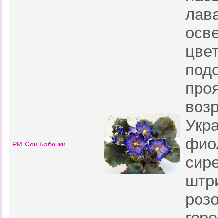
лав
осв
цвет
подс
про
возр
Укр
фио
РМ-Сон Бабочки
сир
штри
роз
гор