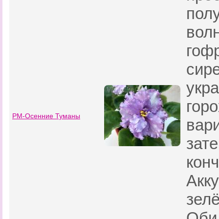
пол
вол
гоф
сир
укр
горо
РМ-Осенние Туманы
вар
зат
конч
Акку
зелё
Оби