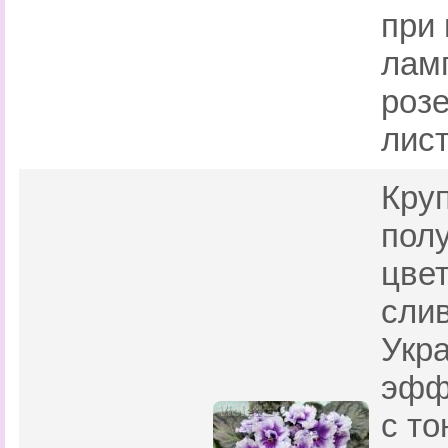
при
лам
розе
лист
Кру
пол
цвет
слив
Укр
эфф
с т