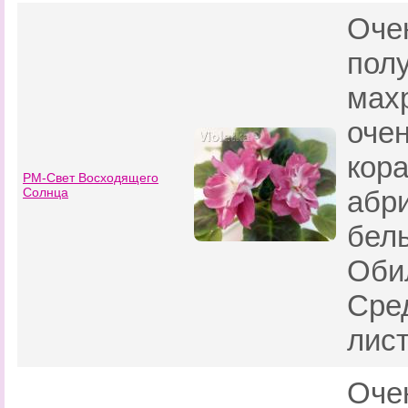
Оче
пол
мах
очен
кор
РМ-Свет Восходящего
Солнца
абри
бел
Оби
Сре
лист
Оче