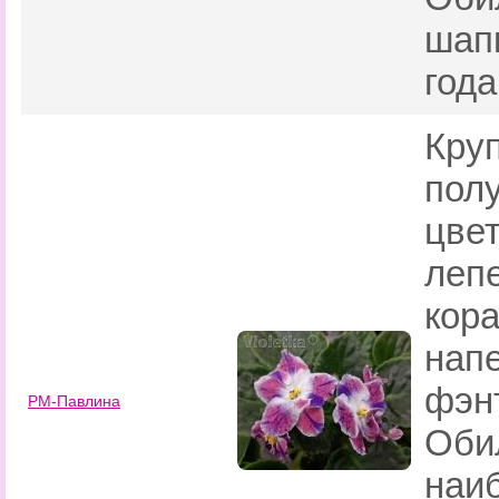
шап
года
Кру
пол
цве
леп
кор
нап
фэнт
РМ-Павлина
Оби
наи