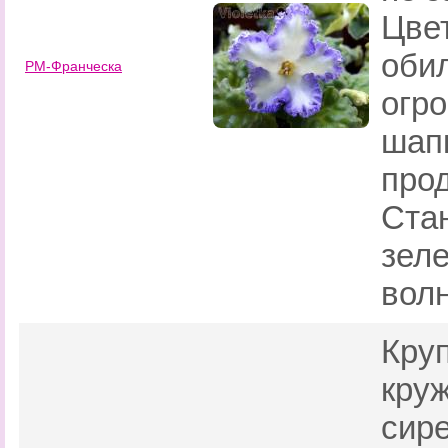
Цве
оби
РМ-Франческа
огр
шап
про
Стан
зел
вол
Кру
кру
сир