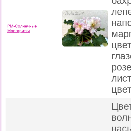
бах
лепе
нап
РМ-Солнечные
Маргаритки
марг
цве
глаз
розе
лис
цвет
Цве
вол
нас