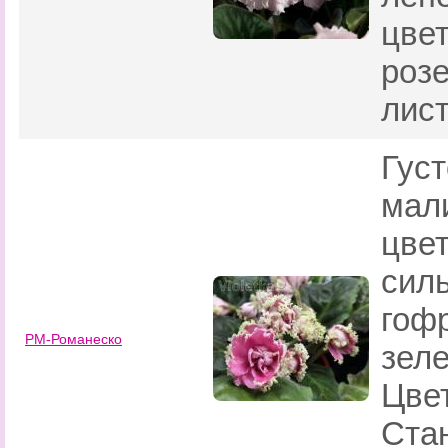
цве
роз
лист
Гус
мал
цвет
сил
гоф
РМ-Романеско
зел
Цве
Стан