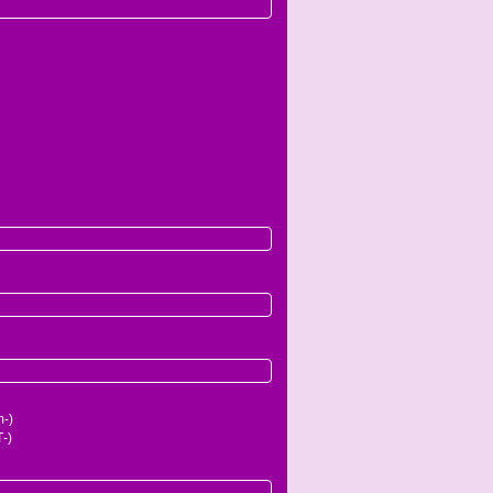
-)
-)