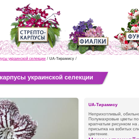
усы украинской селекции
UA-Тирамису
карпусы украинской селекции
UA-Тирамису
Неприхотливый, обильно
Полумахровые цветы по 
крапчатым рисунком на 
присыпка на взбитых сл
цветение.