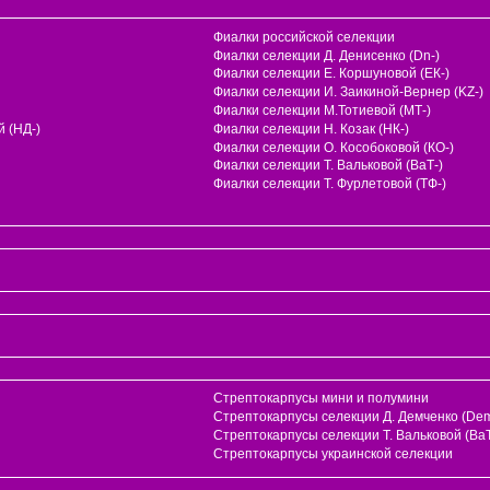
Фиалки российской селекции
Фиалки селекции Д. Денисенко (Dn-)
Фиалки селекции Е. Коршуновой (ЕК-)
Фиалки селекции И. Заикиной-Вернер (KZ-)
Фиалки селекции М.Тотиевой (МТ-)
 (НД-)
Фиалки селекции Н. Козак (НК-)
Фиалки селекции О. Кособоковой (КО-)
Фиалки селекции Т. Вальковой (ВаТ-)
Фиалки селекции Т. Фурлетовой (ТФ-)
Стрептокарпусы мини и полумини
Стрептокарпусы селекции Д. Демченко (Dem
и
Стрептокарпусы селекции Т. Вальковой (ВаТ
Стрептокарпусы украинской селекции