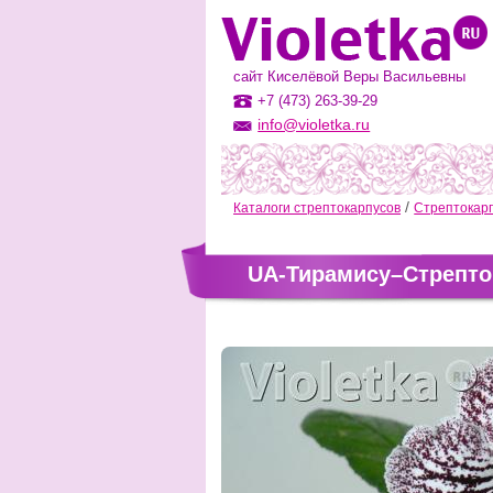
сайт Киселёвой Веры Васильевны
+7 (473) 263-39-29
info@violetka.ru
Каталоги стрептокарпусов
Стрептокарп
UA-Тирамису–Стрепто