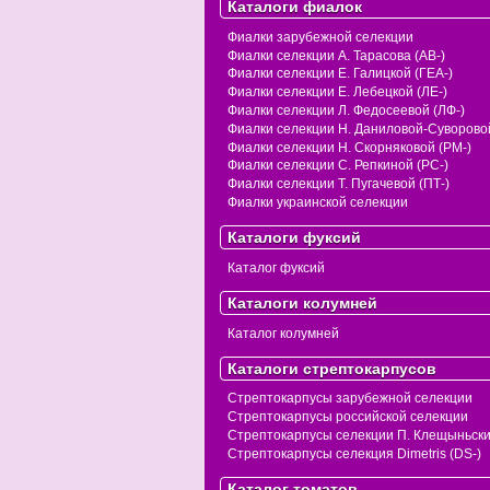
Каталоги фиалок
Фиалки зарубежной селекции
Фиалки селекции А. Тарасова (АВ-)
Фиалки селекции Е. Галицкой (ГЕА-)
Фиалки селекции Е. Лебецкой (ЛЕ-)
Фиалки селекции Л. Федосеевой (ЛФ-)
Фиалки селекции Н. Даниловой-Суворовой
Фиалки селекции Н. Скорняковой (РМ-)
Фиалки селекции С. Репкиной (РС-)
Фиалки селекции Т. Пугачевой (ПТ-)
Фиалки украинской селекции
Каталоги фуксий
Каталог фуксий
Каталоги колумней
Каталог колумней
Каталоги стрептокарпусов
Стрептокарпусы зарубежной селекции
Стрептокарпусы российской селекции
Стрептокарпусы селекции П. Клещыньск
Стрептокарпусы селекция Dimetris (DS-)
Каталог томатов