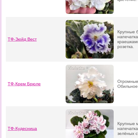
Крупные 
напечатк
ТФ-Зюйд Вест
краешками
розетка.
Огромные
ТФ-Крем Брюле
Обильное 
Крупные 
ТФ-Кудесница
напечатка
зелёных с