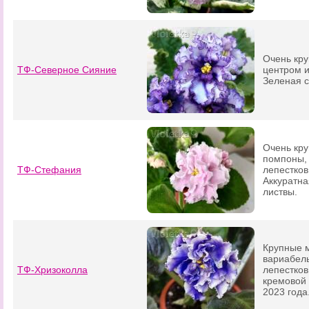
Очень кр
ТФ-Северное Сияние
центром и
Зеленая с
Очень кру
помпоны, 
ТФ-Стефания
лепестков
Аккуратна
листвы.
Крупные 
вариабел
ТФ-Хризоколла
лепестков
кремовой
2023 года