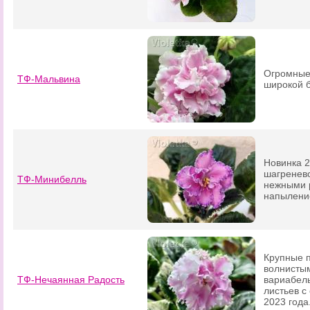
Огромные 
ТФ-Мальвина
широкой б
Новинка 2
шагренево
ТФ-Минибелль
нежными 
напыление
Крупные п
волнистым
ТФ-Нечаянная Радость
вариабель
листьев с
2023 года