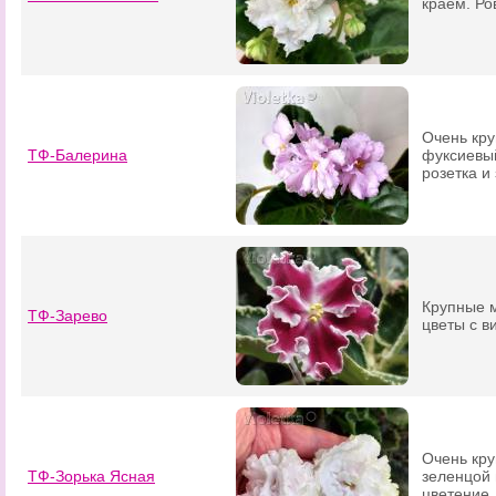
краем. Ро
Очень кр
ТФ-Балерина
фуксиевый
розетка и
Крупные 
ТФ-Зарево
цветы с в
Очень кру
ТФ-Зорька Ясная
зеленцой 
цветение.