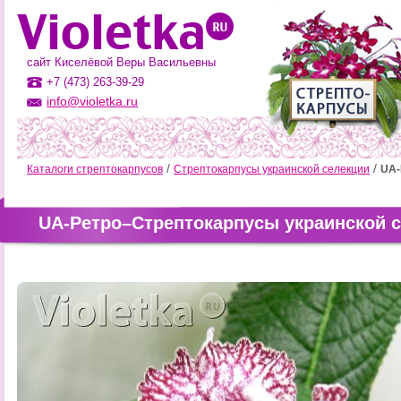
сайт Киселёвой Веры Васильевны
+7 (473) 263-39-29
info@violetka.ru
Каталоги стрептокарпусов
Стрептокарпусы украинской селекции
UA-
UA-Ретро–Стрептокарпусы украинской 