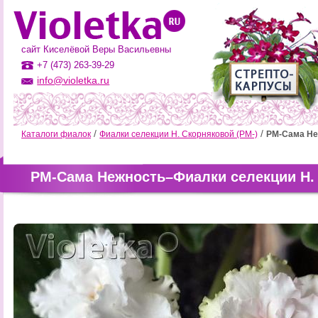
сайт Киселёвой Веры Васильевны
+7 (473) 263-39-29
info@violetka.ru
Каталоги фиалок
Фиалки селекции Н. Скорняковой (РМ-)
РМ-Сама Не
РМ-Сама Нежность–Фиалки селекции Н. 