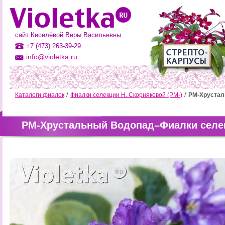
сайт Киселёвой Веры Васильевны
+7 (473) 263-39-29
info@violetka.ru
Каталоги фиалок
Фиалки селекции Н. Скорняковой (РМ-)
РМ-Хрустал
РМ-Хрустальный Водопад–Фиалки селек