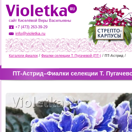
сайт Киселёвой Веры Васильевны
+7 (473) 263-39-29
info@violetka.ru
Каталоги фиалок
Фиалки селекции Т. Пугачевой (ПТ-)
ПТ-Астрид
ПТ-Астрид–Фиалки селекции Т. Пугачево