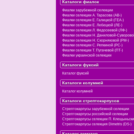
Каталоги фиалок
Фиалки зарубежной селекции
Фиалки селекции А. Тарасова (АВ-)
Фиалки селекции Е. Галицкой (ГЕА-)
Фиалки селекции Е. Лебецкой (ЛЕ-)
Фиалки селекции Л. Федосеевой (ЛФ-)
Фиалки селекции Н. Даниловой-Суворовой
Фиалки селекции Н. Скорняковой (РМ-)
Фиалки селекции С. Репкиной (РС-)
Фиалки селекции Т. Пугачевой (ПТ-)
Фиалки украинской селекции
Каталоги фуксий
Каталог фуксий
Каталоги колумней
Каталог колумней
Каталоги стрептокарпусов
Стрептокарпусы зарубежной селекции
Стрептокарпусы российской селекции
Стрептокарпусы селекции П. Клещыньск
Стрептокарпусы селекция Dimetris (DS-)
Каталог томатов