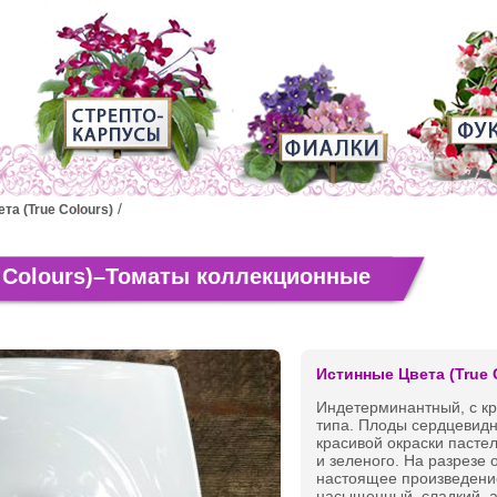
та (True Colours)
 Colours)–Томаты коллекционные
Истинные Цвета (True 
Индетерминантный, с к
типа. Плоды сердцевидн
красивой окраски пастел
и зеленого. На разрезе
настоящее произведение
насыщенный, сладкий, 