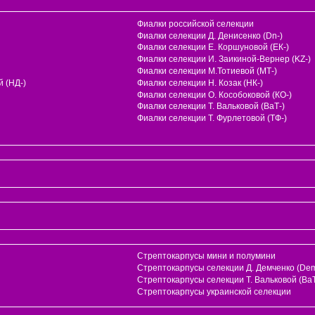
Фиалки российской селекции
Фиалки селекции Д. Денисенко (Dn-)
Фиалки селекции Е. Коршуновой (ЕК-)
Фиалки селекции И. Заикиной-Вернер (KZ-)
Фиалки селекции М.Тотиевой (МТ-)
 (НД-)
Фиалки селекции Н. Козак (НК-)
Фиалки селекции О. Кособоковой (КО-)
Фиалки селекции Т. Вальковой (ВаТ-)
Фиалки селекции Т. Фурлетовой (ТФ-)
Стрептокарпусы мини и полумини
Стрептокарпусы селекции Д. Демченко (Dem
и
Стрептокарпусы селекции Т. Вальковой (ВаТ
Стрептокарпусы украинской селекции