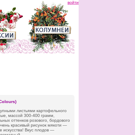
войти
Colours)
рупными листьями картофельного
ые, массой 300-400 грамм,
ьных оттенков розового, бордового
 очень красивый рисунок мякоти —
 искусства! Вкус плодов —
ароматный.