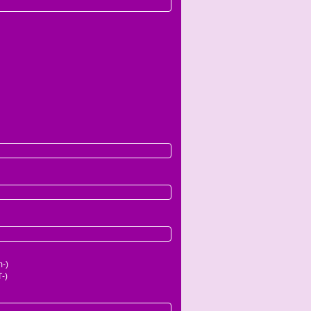
-)
-)