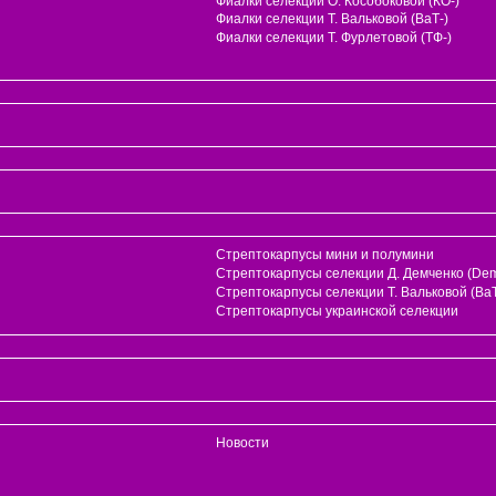
Фиалки селекции О. Кособоковой (КО-)
Фиалки селекции Т. Вальковой (ВаТ-)
Фиалки селекции Т. Фурлетовой (ТФ-)
Стрептокарпусы мини и полумини
Стрептокарпусы селекции Д. Демченко (Dem
и
Стрептокарпусы селекции Т. Вальковой (ВаТ
Стрептокарпусы украинской селекции
Новости