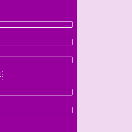
-)
-)