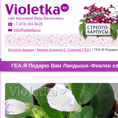
сайт Киселёвой Веры Васильевны
+7 (473) 263-39-29
info@violetka.ru
Каталоги фиалок
Фиалки селекции Е. Галицкой (ГЕА-)
ГЕА-Я Подарю
ГЕА-Я Подарю Вам Ландыши–Фиалки сел