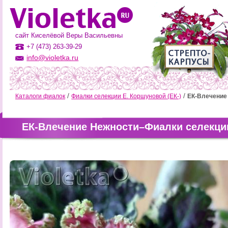
сайт Киселёвой Веры Васильевны
+7 (473) 263-39-29
info@violetka.ru
Каталоги фиалок
Фиалки селекции Е. Коршуновой (ЕК-)
ЕК-Влечение
ЕК-Влечение Нежности–Фиалки селекции