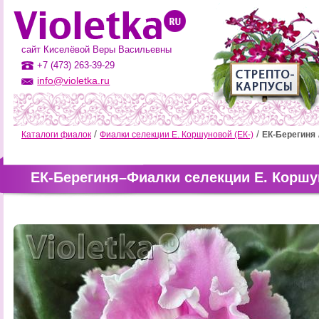
сайт Киселёвой Веры Васильевны
+7 (473) 263-39-29
info@violetka.ru
Каталоги фиалок
Фиалки селекции Е. Коршуновой (ЕК-)
ЕК-Берегиня
ЕК-Берегиня–Фиалки селекции Е. Коршу