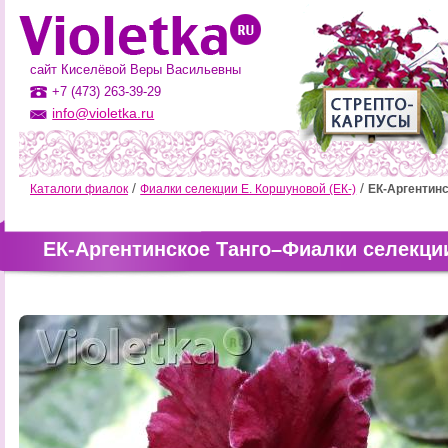
сайт Киселёвой Веры Васильевны
+7 (473) 263-39-29
info@violetka.ru
Каталоги фиалок
Фиалки селекции Е. Коршуновой (ЕК-)
ЕК-Аргентинс
ЕК-Аргентинское Танго–Фиалки селекции