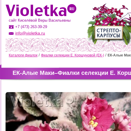
сайт Киселёвой Веры Васильевны
+7 (473) 263-39-29
info@violetka.ru
Каталоги фиалок
Фиалки селекции Е. Коршуновой (ЕК-)
ЕК-Алые Мак
ЕК-Алые Маки–Фиалки селекции Е. Корш