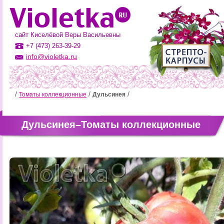
сайт Киселёвой Веры Васильевны
+7 (473) 263-39-29
info@violetka.ru
Томаты коллекционные
Дульсинея
Дульсинея–Томаты коллекционные