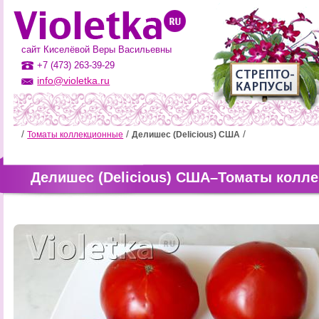
сайт Киселёвой Веры Васильевны
+7 (473) 263-39-29
info@violetka.ru
Томаты коллекционные
Делишес (Delicious) США
Делишес (Delicious) США–Томаты колл