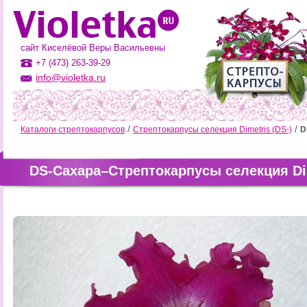
сайт Киселёвой Веры Васильевны
+7 (473) 263-39-29
info@violetka.ru
Каталоги стрептокарпусов
Стрептокарпусы селекция Dimetris (DS-)
D
DS-Сахара–Стрептокарпусы селекция Dim