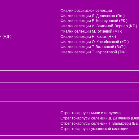
Фиалки российской селекции
Фиалки селекции Д. Денисенко (Dn-)
Фиалки селекции Е. Коршуновой (ЕК-)
Фиалки селекции И. Заикиной-Вернер (KZ-)
Фиалки селекции М.Тотиевой (МТ-)
 (НД-)
Фиалки селекции Н. Козак (НК-)
Фиалки селекции О. Кособоковой (КО-)
Фиалки селекции Т. Вальковой (ВаТ-)
Фиалки селекции Т. Фурлетовой (ТФ-)
Стрептокарпусы мини и полумини
Стрептокарпусы селекции Д. Демченко (Dem
и
Стрептокарпусы селекции Т. Вальковой (ВаТ
Стрептокарпусы украинской селекции