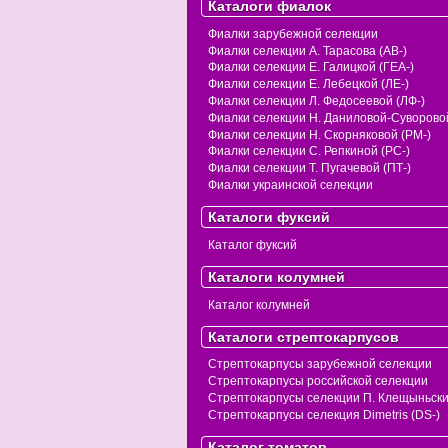
Каталоги фиалок
Фиалки зарубежной селекции
Фиалки селекции А. Тарасова (АВ-)
Фиалки селекции Е. Галицкой (ГЕА-)
Фиалки селекции Е. Лебецкой (ЛЕ-)
Фиалки селекции Л. Федосеевой (ЛФ-)
Фиалки селекции Н. Даниловой-Суворовой
Фиалки селекции Н. Скорняковой (РМ-)
Фиалки селекции С. Репкиной (РС-)
Фиалки селекции Т. Пугачевой (ПТ-)
Фиалки украинской селекции
Каталоги фуксий
Каталог фуксий
Каталоги колумней
Каталог колумней
Каталоги стрептокарпусов
Стрептокарпусы зарубежной селекции
Стрептокарпусы российской селекции
Стрептокарпусы селекции П. Клещыньск
Стрептокарпусы селекция Dimetris (DS-)
Каталог томатов