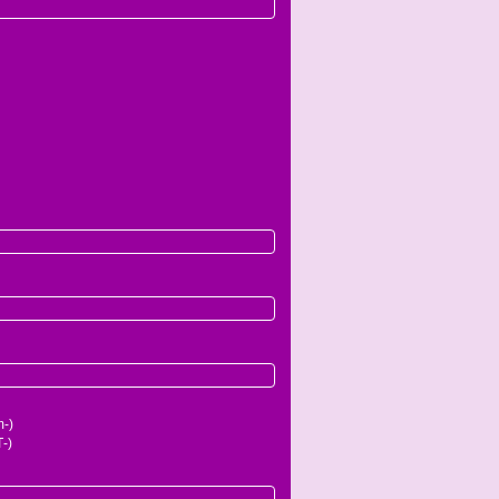
-)
-)