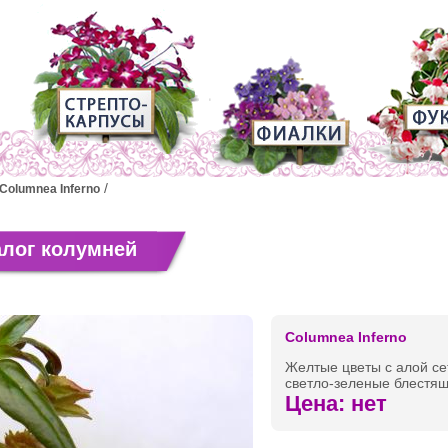
Columnea Inferno
алог колумней
Columnea Inferno
Желтые цветы с алой се
светло-зеленые блестящ
Цена: нет