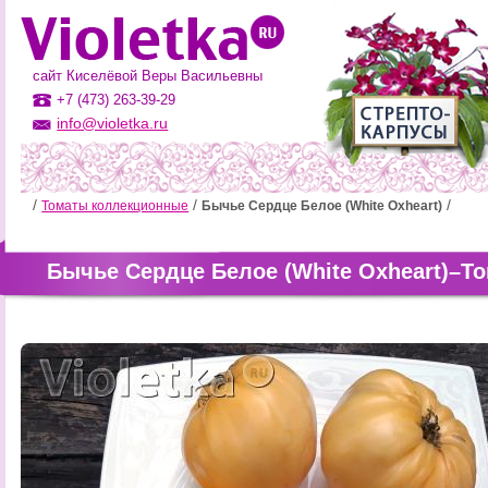
сайт Киселёвой Веры Васильевны
+7 (473) 263-39-29
info@violetka.ru
Томаты коллекционные
Бычье Сердце Белое (White Oxheart)
Бычье Сердце Белое (White Oxheart)–