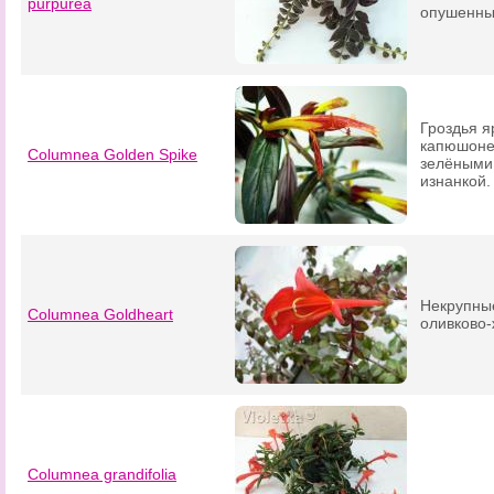
purpurea
опушенны
Гроздья я
капюшоне
Columnea Golden Spike
зелёными 
изнанкой.
Некрупны
Columnea Goldheart
оливково-
Columnea grandifolia