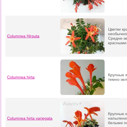
Цветки кр
необычной
Columnea Hirsuta
Средне-зе
красными
Крупные 
Columnea hirta
темно-зел
Крупные 
Columnea hirta variegata
напыление
белыми по