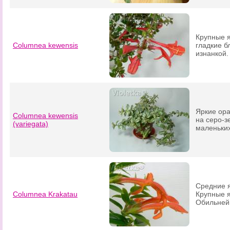
Крупные я
Columnea kewensis
гладкие б
изнанкой.
Яркие ор
Columnea kewensis
на серо-з
(variegata)
маленьких
Средние я
Columnea Krakatau
Крупные я
Обильней