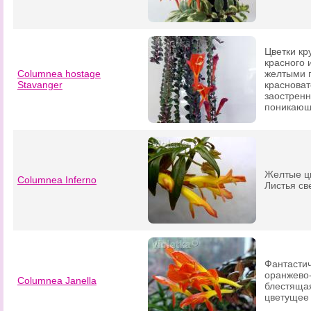
Цветки кр
красного 
Columnea hostage
желтыми п
Stavanger
красноват
заостренн
поникающ
Желтые цв
Columnea Inferno
Листья св
Фантастич
оранжево
Columnea Janella
блестящая
цветущее 